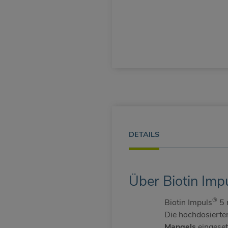
DETAILS
Über Biotin Imp
®
Biotin Impuls
5 m
Die hochdosierte
Mangels
eingeset