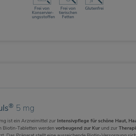
Frei von
Frei von
Glutenfrei
Konservier­
tierischen
ungsstoffen
Fetten
®
uls
5 mg
g ist ein Arzneimittel zur
Intensivpflege für schöne Haut, Ha
n Biotin-Tabletten werden
vorbeugend zur Kur
und zur
Therapi
zt. Das Präparat stellt eine ausreichende Biotin-Versorgung si