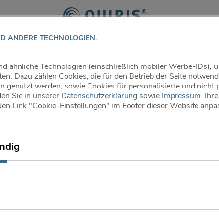
ND ANDERE TECHNOLOGIEN.
IT
QUALITÄT
ÜBER UNS
KARRIERE
 ähnliche Technologien (einschließlich mobiler Werbe-IDs), u
en. Dazu zählen Cookies, die für den Betrieb der Seite notwendi
®
BIOTIN IMPULS
5MG
 genutzt werden, sowie Cookies für personalisierte und nicht 
den Sie in unserer
Datenschutzerklärung
sowie
Impressum
. Ihr
 den Link "Cookie-Einstellungen" im Footer dieser Website anpa
®
Biotin Impuls
5 mg
ndig
Für schöne Haut, Haare und Nägel