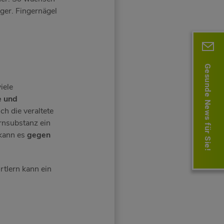
ger. Fingernägel
Gesunde News für Sie!
iele
e und
h die veraltete
ornsubstanz ein
 kann es
gegen
rtlern kann ein