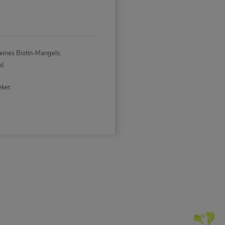
eines Biotin-Mangels.
l.
ker.