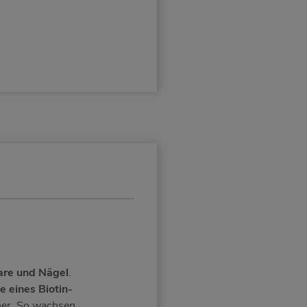
are und Nägel
.
e eines Biotin-
cher. So wachsen