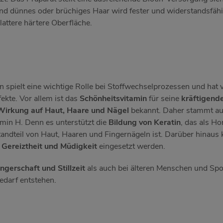
nd dünnes oder brüchiges Haar wird fester und widerstandsfähi
ttere härtere Oberfläche.
n spielt eine wichtige Rolle bei Stoffwechselprozessen und hat v
ekte. Vor allem ist das
Schönheitsvitamin
für seine
kräftigend
Wirkung auf Haut, Haare und Nägel
bekannt. Daher stammt auc
min H. Denn es unterstützt die
Bildung von Keratin
, das als H
andteil von Haut, Haaren und Fingernägeln ist. Darüber hinaus
Gereiztheit und Müdigkeit
eingesetzt werden.
gerschaft und Stillzeit
als auch bei älteren Menschen und Spo
edarf entstehen.