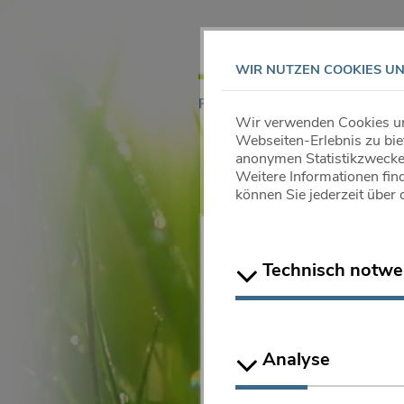
Direkt
zum
Inhalt
WIR NUTZEN COOKIES U
(CURRENT)
PRODUKTE
GESUNDHE
Wir verwenden Cookies und
Webseiten-Erlebnis zu biet
QUIRIS
PRODUKTE
anonymen Statistikzwecken
Weitere Informationen fin
können Sie jederzeit über
Technisch notwe
Analyse