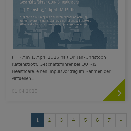
(TT) Am 1. April 2025 hält Dr. Jan-Christoph
Kattenstroth, Geschäftsführer bei QUIRIS
Healthcare, einen Impulsvortrag im Rahmen der
virtuellen…
01.04.2025
näch
1
2
3
4
5
6
7
»