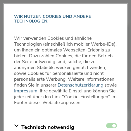
Direkt
zum
WIR NUTZEN COOKIES UND ANDERE
Inhalt
TECHNOLOGIEN.
AKTUELLES
Wir verwenden Cookies und ähnliche
Technologien (einschließlich mobiler Werbe-IDs),
QUIRIS Healthcare
um Ihnen ein optimales Webseiten-Erlebnis zu
bieten. Dazu zählen Cookies, die für den Betrieb
der Seite notwendig sind, solche, die zu
Hier finden Sie aktuelle Nachrichten über
anonymen Statistikzwecken genutzt werden,
unser Unternehmen und Engagement
sowie Cookies für personalisierte und nicht
sowie die neuesten Meldungen aus der
personalisierte Werbung. Weitere Informationen
finden Sie in unserer
Datenschutzerklärung
sowie
Gesundheitsbranche. So sind Sie stets
Impressum
. Ihre gewählte Einstellung können Sie
bestens informiert!
jederzeit über den Link "Cookie-Einstellungen" im
Footer dieser Website anpassen.
Zustimmen
Technisch notwendig