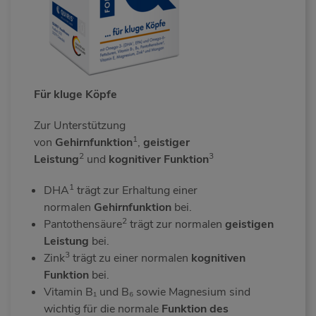
Für kluge Köpfe
Zur Unterstützung
1
von
Gehirnfunktion
,
geistiger
2
3
Leistung
und
kognitiver Funktion
1
DHA
trägt zur Erhaltung einer
normalen
Gehirnfunktion
bei.
2
Pantothensäure
trägt zur normalen
geistigen
Leistung
bei.
3
Zink
trägt zu einer normalen
kognitiven
Funktion
bei.
Vitamin B₁ und B₆ sowie Magnesium sind
wichtig für die normale
Funktion des