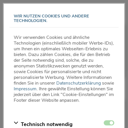
Direkt
zum
WIR NUTZEN COOKIES UND ANDERE
Inhalt
TECHNOLOGIEN.
Persönliche Beratung
Wir verwenden Cookies und ähnliche
Technologien (einschließlich mobiler Werbe-IDs),
um Ihnen ein optimales Webseiten-Erlebnis zu
bieten. Dazu zählen Cookies, die für den Betrieb
Lassen Sie sich von kompetenten
der Seite notwendig sind, solche, die zu
Fachkräften beraten
anonymen Statistikzwecken genutzt werden,
sowie Cookies für personalisierte und nicht
personalisierte Werbung. Weitere Informationen
finden Sie in unserer
Datenschutzerklärung
sowie
Impressum
. Ihre gewählte Einstellung können Sie
jederzeit über den Link "Cookie-Einstellungen" im
Footer dieser Website anpassen.
WIR HELFEN GERNE
Zustimmen
Technisch notwendig