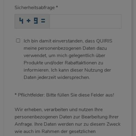
Sicherheitsabfrage
*
R
_
_
_
_
_
_
_
_
_
_
_
6
I
5
_
_
_
_
_
_
F
_
W
_
_
_
_
O
_
_
_
_
C
_
6
_
_
_
H
X
Q
4
W
F
_
_
_
N
4
L
_
_
_
6
Z
F
_
_
_
_
_
_
_
_
6
_
_
_
_
2
_
_
_
_
_
_
T
_
_
_
X
L
R
_
_
9
_
_
_
_
_
_
_
_
_
6
D
2
_
_
_
_
_
_
Ich bin damit einverstanden, dass QUIRIS
meine personenbezogenen Daten dazu
verwendet, um mich gelegentlich über
Produkte und/oder Rabattaktionen zu
informieren. Ich kann dieser Nutzung der
Daten jederzeit widersprechen.
* Pflichtfelder: Bitte füllen Sie diese Felder aus!
Wir erheben, verarbeiten und nutzen Ihre
personenbezogenen Daten zur Bearbeitung Ihrer
Anfrage. Ihre Daten werden nur zu diesem Zweck
wie auch im Rahmen der gesetzlichen